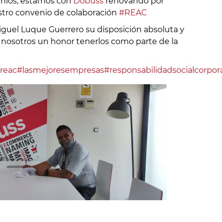
nios, estamos con
Dobuss
renovando por
stro convenio de colaboración
#REAC
guel Luque Guerrero su disposición absoluta y
 nosotros un honor tenerlos como parte de la
reac
#lasmejoresempresas
#responsabilidadsocialcorpor