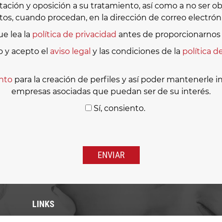
itación y oposición a su tratamiento, así como a no ser
os, cuando procedan, en la dirección de correo electró
e lea la
política de privacidad
antes de proporcionarnos 
o y acepto el
aviso legal
y las condiciones de la
política d
nto
para la creación de perfiles y así poder mantenerle 
empresas asociadas que puedan ser de su interés.
Sí, consiento.
Por
favor,
deja
este
campo
vacío.
LINKS