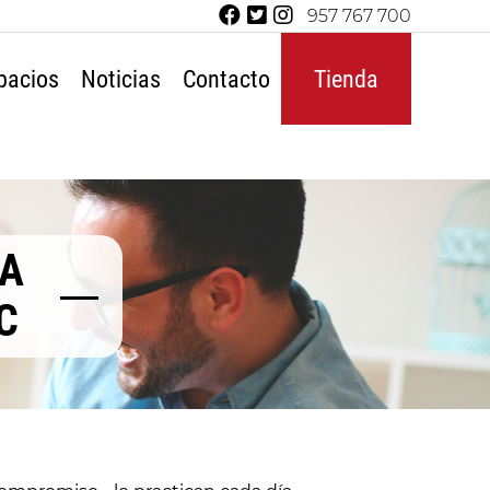
957 767 700
pacios
Noticias
Contacto
Tienda
TA
C