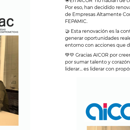
🌟En AICOR no hablan de co
Por eso, han decidido renov
de Empresas Altamente Co
FEPAMIC.
🤝 Esta renovación es la c
generar oportunidades reales
entorno con acciones que de
💚💛 Gracias AICOR por creer
por sumar talento y corazón
liderar… es liderar con propó