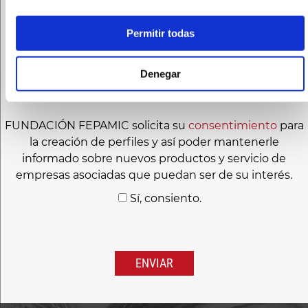
protecciondedatos@fepamic.org
.
Le recomendamos que lea la
política de privacidad
Permitir todas
antes de proporcionarnos sus datos personales.
He leído y acepto el
aviso legal
y las condiciones
Denegar
de la
política de privacidad
.
FUNDACIÓN FEPAMIC solicita su
consentimiento
para
la creación de perfiles y así poder mantenerle
informado sobre nuevos productos y servicio de
empresas asociadas que puedan ser de su interés.
Sí, consiento.
Por
favor,
deja
este
campo