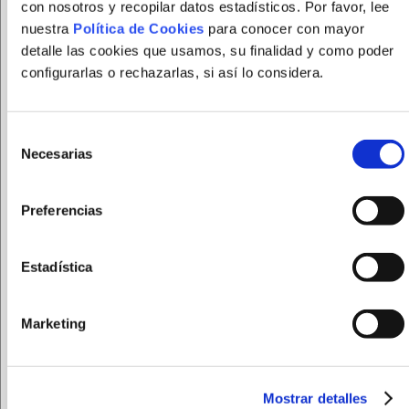
con nosotros y recopilar datos estadísticos. Por favor, lee
nuestra
Política de Cookies
para conocer con mayor
detalle las cookies que usamos, su finalidad y como poder
configurarlas o rechazarlas, si así lo considera.
Selección
Necesarias
de
consentimiento
Preferencias
FUNDACION FEPAMIC tratará sus datos personales
para gestionar el registro en la página web. Puede
Estadística
ejercer sus derechos de acceso, rectificación,
supresión y portabilidad de sus datos, de limitación y
Marketing
oposición a su tratamiento, así como a no ser objeto
de decisiones basadas únicamente en el tratamiento
automatizado de sus datos, cuando procedan, en la
dirección de correo electrónico
Mostrar detalles