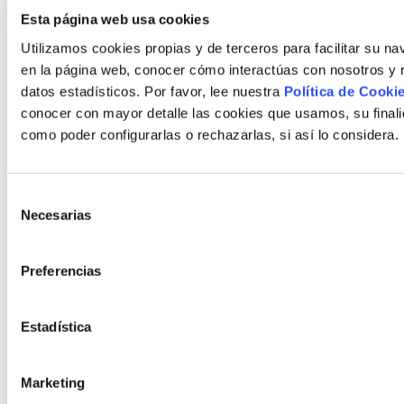
Español, quienes
Esta página web usa cookies
participarán a través de la
Utilizamos cookies propias y de terceros para facilitar su n
persona designada por
en la página web, conocer cómo interactúas con nosotros y r
cada entidad, en el Jurado
datos estadísticos. Por favor, lee nuestra
Política de Cooki
de concesión de dichas
conocer con mayor detalle las cookies que usamos, su finali
becas.
como poder configurarlas o rechazarlas, si así lo considera.
Plazo
Las solicitudes para las
Selección
becas (Acceso, Progreso y
Necesarias
de
Movilidad) deberán ser
consentimiento
presentadas, a Fundación
Universia, entre el 10 de
Preferencias
septiembre y el 26 de
octubre de 2018 a las 18:00
Estadística
(hora peninsular).
Las solicitudes se
presentarán únicamente
Marketing
por vía telemática