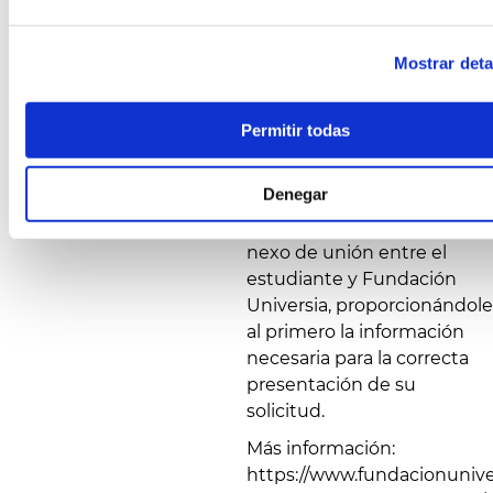
cumplimentando el
formulario y adjuntando la
Mostrar deta
documentación adicional
en formato Word .doc o
Adobe Acrobat .pdf.
Permitir todas
Los Servicios de Atención a
las Personas con
Denegar
Discapacidad de cada
universidad servirán de
nexo de unión entre el
estudiante y Fundación
Universia, proporcionándole
al primero la información
necesaria para la correcta
presentación de su
solicitud.
Más información:
https://www.fundacionunivers