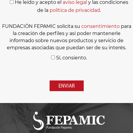
He leído y acepto el
aviso legal
y las condiciones
de la
política de privacidad
.
FUNDACIÓN FEPAMIC solicita su
consentimiento
para
la creación de perfiles y así poder mantenerle
informado sobre nuevos productos y servicio de
empresas asociadas que puedan ser de su interés.
Sí, consiento.
Por
favor,
deja
este
campo
vacío.