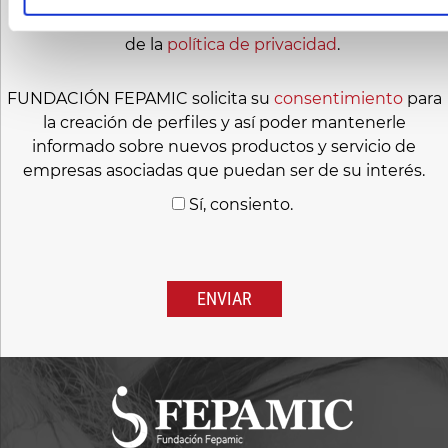
He leído y acepto el
aviso legal
y las condiciones
de la
política de privacidad
.
FUNDACIÓN FEPAMIC solicita su
consentimiento
para
la creación de perfiles y así poder mantenerle
informado sobre nuevos productos y servicio de
empresas asociadas que puedan ser de su interés.
Sí, consiento.
Por
favor,
deja
este
campo
vacío.