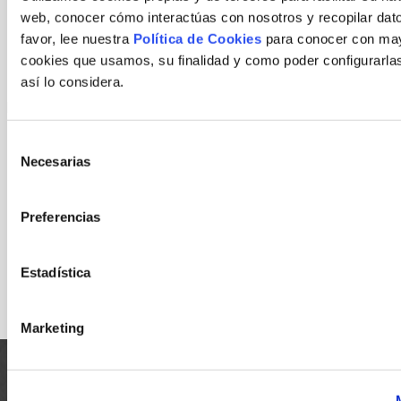
antes de proporcionarnos sus datos personales.
web, conocer cómo interactúas con nosotros y recopilar dato
He leído y acepto el
aviso legal
y las condiciones
favor, lee nuestra
Política de Cookies
para conocer con mayo
de la
política de privacidad
.
cookies que usamos, su finalidad y como poder configurarlas
así lo considera.
FUNDACIÓN FEPAMIC solicita su
consentimiento
para
la creación de perfiles y así poder mantenerle
Selección
informado sobre nuevos productos y servicio de
Necesarias
de
empresas asociadas que puedan ser de su interés.
consentimiento
Sí, consiento.
Preferencias
Por
favor,
Estadística
deja
este
Marketing
campo
vacío.