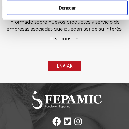
Denegar
FUNDACIÓN FEPAMIC solicita su
consentimiento
para
la creación de perfiles y así poder mantenerle
informado sobre nuevos productos y servicio de
empresas asociadas que puedan ser de su interés.
Sí, consiento.
Por
favor,
deja
este
campo
vacío.