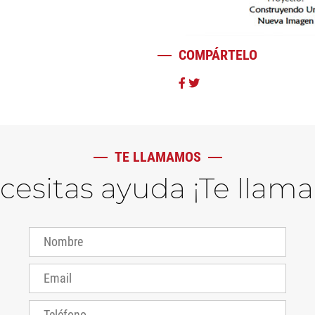
COMPÁRTELO
TE LLAMAMOS
ecesitas ayuda ¡Te llam