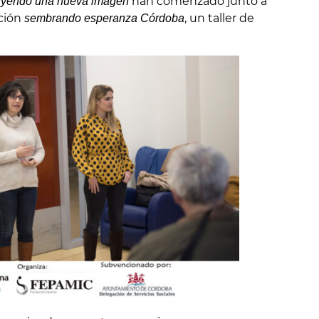
han comenzado junto a
uyendo una nueva imagen
ación
, un taller de
sembrando esperanza Córdoba