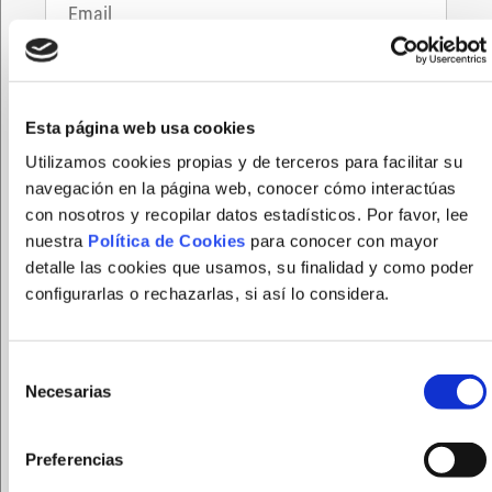
Esta página web usa cookies
Utilizamos cookies propias y de terceros para facilitar su
navegación en la página web, conocer cómo interactúas
con nosotros y recopilar datos estadísticos. Por favor, lee
FUNDACION FEPAMIC tratará sus datos personales
nuestra
Política de Cookies
para conocer con mayor
para gestionar el registro en la página web. Puede
detalle las cookies que usamos, su finalidad y como poder
ejercer sus derechos de acceso, rectificación,
configurarlas o rechazarlas, si así lo considera.
supresión y portabilidad de sus datos, de limitación y
oposición a su tratamiento, así como a no ser objeto
de decisiones basadas únicamente en el tratamiento
Selección
Necesarias
automatizado de sus datos, cuando procedan, en la
de
dirección de correo electrónico
consentimiento
protecciondedatos@fepamic.org
.
Preferencias
Le recomendamos que lea la
política de privacidad