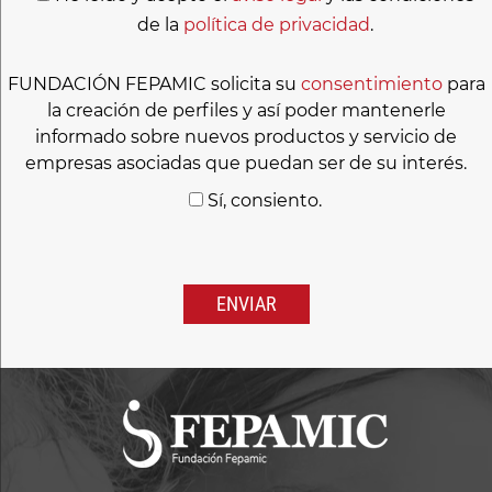
de la
política de privacidad
.
FUNDACIÓN FEPAMIC solicita su
consentimiento
para
la creación de perfiles y así poder mantenerle
informado sobre nuevos productos y servicio de
empresas asociadas que puedan ser de su interés.
Sí, consiento.
Por
favor,
deja
este
campo
vacío.