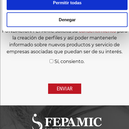
Permitir todas
He leído y acepto el
aviso legal
y las condiciones
de la
política de privacidad
.
Denegar
FUNDACIÓN FEPAMIC solicita su
consentimiento
para
la creación de perfiles y así poder mantenerle
informado sobre nuevos productos y servicio de
empresas asociadas que puedan ser de su interés.
Sí, consiento.
Por
favor,
deja
este
campo
vacío.