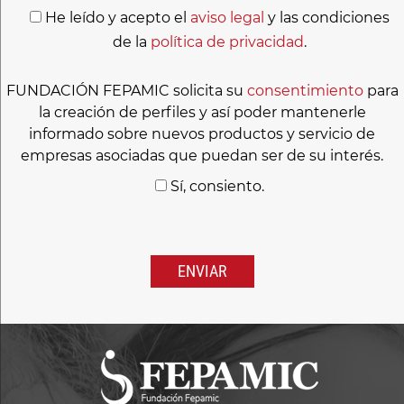
He leído y acepto el
aviso legal
y las condiciones
de la
política de privacidad
.
FUNDACIÓN FEPAMIC solicita su
consentimiento
para
la creación de perfiles y así poder mantenerle
informado sobre nuevos productos y servicio de
empresas asociadas que puedan ser de su interés.
Sí, consiento.
Por
favor,
deja
este
campo
vacío.