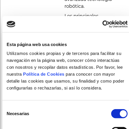
robótica.
Los principales
beneficiarios de este
exoesqueleto serán niños y
niñas con grandes
necesidades de apoyo,
Esta página web usa cookies
quienes verán mejorado su
Utilizamos cookies propias y de terceros para facilitar su
nivel de autonomía y
navegación en la página web, conocer cómo interactúas
bienestar. Este avance no
con nosotros y recopilar datos estadísticos. Por favor, lee
solo representa un paso
nuestra
Política de Cookies
para conocer con mayor
significativo en la atención
detalle las cookies que usamos, su finalidad y como poder
y rehabilitación de estos
configurarlas o rechazarlas, si así lo considera.
menores, sino que también
posiciona a la provincia de
Córdoba como pionera en
Selección
la utilización de esta
Necesarias
de
tecnología en Andalucía.
consentimiento