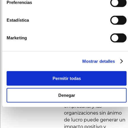
Fundación Fepamic:
Preferencias
compromiso y avance
La Fundación Fepamic, a
Estadística
través de su red de
empresas altamente
comprometidas, continúa
Marketing
demostrando su
dedicación a la mejora de la
calidad de vida de las
Mostrar detalles
personas con discapacidad.
La adquisición de este
Permitir todas
exoesqueleto infantil
terapéutico es un ejemplo
claro de cómo la
Denegar
colaboración entre el sector
empresarial y las
organizaciones sin ánimo
de lucro puede generar un
impacto positivo y