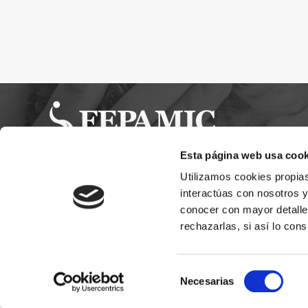
Esta página web usa cook
Utilizamos cookies propias
interactúas con nosotros y
conocer con mayor detalle
rechazarlas, si así lo cons
Selección
Necesarias
Fundación Fepamic © 2026
Aviso Legal
Pol
de
consentimiento