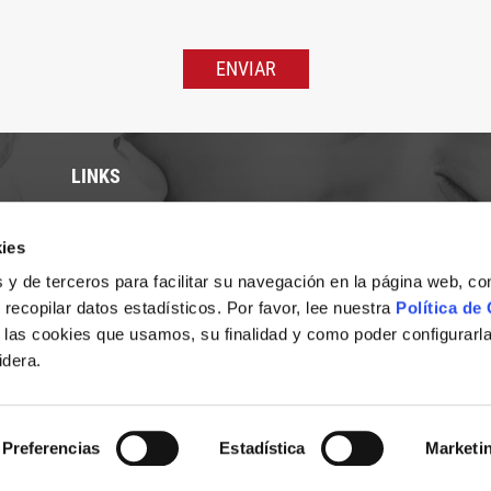
Por
favor,
deja
este
campo
vacío.
LINKS
Inicio
ies
Fundación Fepamic
Sistema Interno de Información
 y de terceros para facilitar su navegación en la página web, 
Proyectos
 recopilar datos estadísticos. Por favor, lee nuestra
Política de
Colabora
 las cookies que usamos, su finalidad y como poder configurarl
Noticias
idera.
Contacto
Preferencias
Estadística
Marketi
ítica de privacidad
Política de cookies
Términos y cond