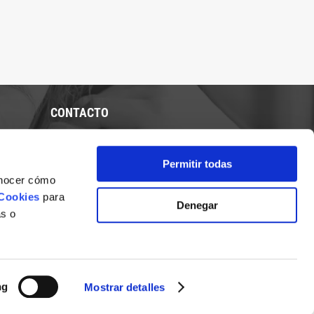
CONTACTO
Calle María La Judía, 12 - 14011 Córdoba
957 767 700
Permitir todas
conocer cómo
 Cookies
para
Denegar
as o
ng
Mostrar detalles
iciones de contratación
Diseño web