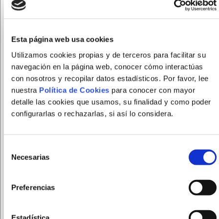
Esta página web usa cookies
Utilizamos cookies propias y de terceros para facilitar su
navegación en la página web, conocer cómo interactúas
FUNDACION FEPAMIC tratará sus datos personales
con nosotros y recopilar datos estadísticos. Por favor, lee
para gestionar el registro en la página web. Puede
nuestra
Política de Cookies
para conocer con mayor
ejercer sus derechos de acceso, rectificación,
detalle las cookies que usamos, su finalidad y como poder
supresión y portabilidad de sus datos, de limitación y
configurarlas o rechazarlas, si así lo considera.
oposición a su tratamiento, así como a no ser objeto
de decisiones basadas únicamente en el tratamiento
automatizado de sus datos, cuando procedan, en la
Selección
dirección de correo electrónico
Necesarias
de
protecciondedatos@fepamic.org
.
consentimiento
Le recomendamos que lea la
política de privacidad
Preferencias
antes de proporcionarnos sus datos personales.
He leído y acepto el
aviso legal
y las condiciones
Estadística