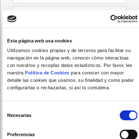
Esta página web usa cookies
Utilizamos cookies propias y de terceros para facilitar su
navegación en la página web, conocer cómo interactúas
con nosotros y recopilar datos estadísticos. Por favor, lee
nuestra
Política de Cookies
para conocer con mayor
FUNDACION FEPAMIC tratará sus datos personales
detalle las cookies que usamos, su finalidad y como poder
para gestionar el registro en la página web. Puede
configurarlas o rechazarlas, si así lo considera.
ejercer sus derechos de acceso, rectificación,
supresión y portabilidad de sus datos, de limitación y
oposición a su tratamiento, así como a no ser objeto
Selección
de decisiones basadas únicamente en el tratamiento
Necesarias
de
automatizado de sus datos, cuando procedan, en la
consentimiento
dirección de correo electrónico
Preferencias
protecciondedatos@fepamic.org
.