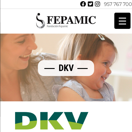
957 767 700
DKV