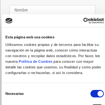
Esta página web usa cookies
Utilizamos cookies propias y de terceros para facilitar su
navegación en la página web, conocer cómo interactúas
con nosotros y recopilar datos estadísticos. Por favor, lee
nuestra
Política de Cookies
para conocer con mayor
detalle las cookies que usamos, su finalidad y como poder
FUNDACION FEPAMIC tratará sus datos personales
configurarlas o rechazarlas, si así lo considera.
para gestionar el registro en la página web. Puede
ejercer sus derechos de acceso, rectificación,
supresión y portabilidad de sus datos, de limitación y
Selección
oposición a su tratamiento, así como a no ser objeto
Necesarias
de
de decisiones basadas únicamente en el tratamiento
consentimiento
automatizado de sus datos, cuando procedan, en la