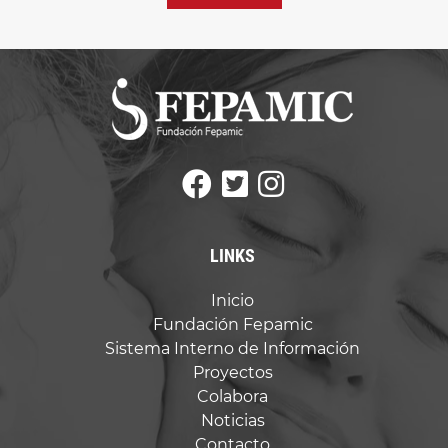
este
campo
vacío.
LINKS
Inicio
Fundación Fepamic
Sistema Interno de Información
Proyectos
Colabora
Noticias
Contacto