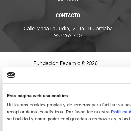
CONTACTO
Calle María La Judía, 12 - 14011 Córdoba
957 767 700
Fundación Fepamic © 2026
Aviso
Política de
Política
Términos y
Legal
privacidad
de
condiciones de
cookies
contratación
Esta página web usa cookies
Diseño web
Utilizamos cookies propias y de terceros para facilitar su 
recopilar datos estadísticos. Por favor, lee nuestra
Política 
su finalidad y como poder configurarlas o rechazarlas, si así