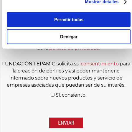
Mostrar detalles
dirección de correo electrónico
protecciondedatos@fepamic.org
.
Permitir todas
Le recomendamos que lea la
política de privacidad
antes de proporcionarnos sus datos personales.
Denegar
He leído y acepto el
aviso legal
y las condiciones
de la
política de privacidad
.
FUNDACIÓN FEPAMIC solicita su
consentimiento
para
la creación de perfiles y así poder mantenerle
informado sobre nuevos productos y servicio de
empresas asociadas que puedan ser de su interés.
Sí, consiento.
Por
favor,
deja
este