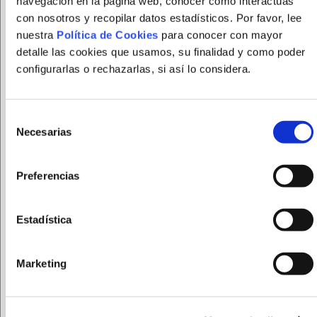
navegación en la página web, conocer cómo interactúas
con nosotros y recopilar datos estadísticos. Por favor, lee
nuestra
Política de Cookies
para conocer con mayor
detalle las cookies que usamos, su finalidad y como poder
configurarlas o rechazarlas, si así lo considera.
Selección
Necesarias
de
consentimiento
Preferencias
FUNDACION FEPAMIC tratará sus datos personales
Estadística
para gestionar el registro en la página web. Puede
ejercer sus derechos de acceso, rectificación,
supresión y portabilidad de sus datos, de limitación y
Marketing
oposición a su tratamiento, así como a no ser objeto
de decisiones basadas únicamente en el tratamiento
automatizado de sus datos, cuando procedan, en la