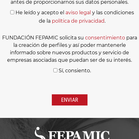
antes de proporcionarnos sus datos personales.
He leído y acepto el
aviso legal
y las condiciones
de la
política de privacidad
.
FUNDACIÓN FEPAMIC solicita su
consentimiento
para
la creación de perfiles y así poder mantenerle
informado sobre nuevos productos y servicio de
empresas asociadas que puedan ser de su interés.
Sí, consiento.
Por
favor,
deja
este
campo
vacío.