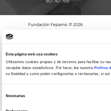
957 767 700
Fundación Fepamic © 2026
Aviso
Política de
Política
Términos y
Legal
privacidad
de
condiciones de
cookies
contratación
Esta página web usa cookies
Diseño web
Utilizamos cookies propias y de terceros para facilitar su 
recopilar datos estadísticos. Por favor, lee nuestra
Política 
su finalidad y como poder configurarlas o rechazarlas, si así
Selección
Necesarias
de
consentimiento