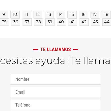
9
10
11
12
13
14
15
16
17
18
35
36
37
38
39
40
41
42
43
44
TE LLAMAMOS
ecesitas ayuda ¡Te llam